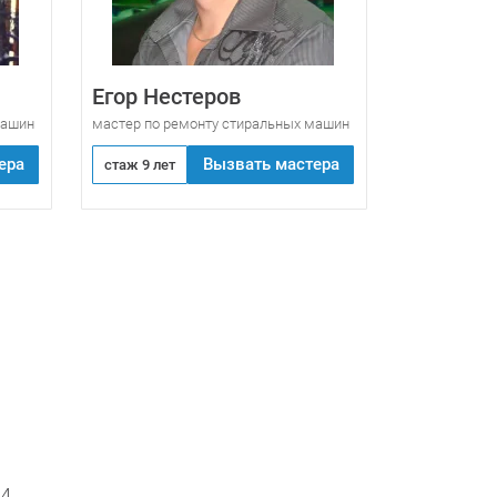
Егор Нестеров
машин
мастер по ремонту стиральных машин
ера
Вызвать мастера
стаж 9 лет
34