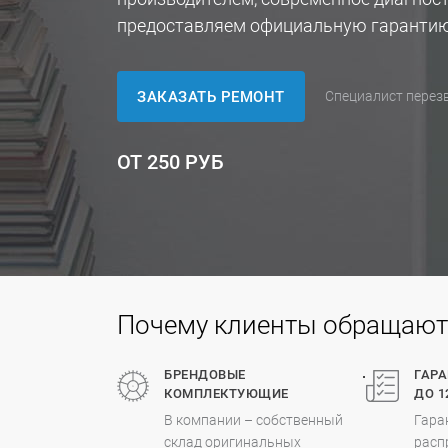
предоставляем официальную гарантию
ЗАКАЗАТЬ РЕМОНТ
Специалист перезв
ОТ 250 РУБ
Почему клиенты обращаются
.
БРЕНДОВЫЕ
ГАР
КОМПЛЕКТУЮЩИЕ
ДО 1
В компании – собственный
Гара
склад оригинальных
расп