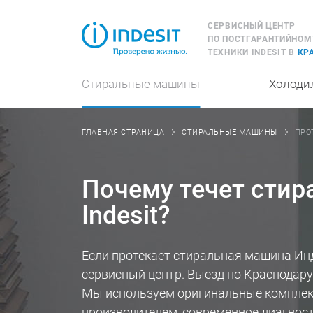
СЕРВИСНЫЙ ЦЕНТР
ПО ПОСТГАРАНТИЙНОМ
ТЕХНИКИ INDESIT В
КР
Стиральные машины
Холоди
ПРО
ГЛАВНАЯ СТРАНИЦА
СТИРАЛЬНЫЕ МАШИНЫ
Почему течет сти
Indesit?
Если протекает стиральная машина Ин
сервисный центр. Выезд по Краснодару
Мы используем оригинальные компле
производителем, современное диагност