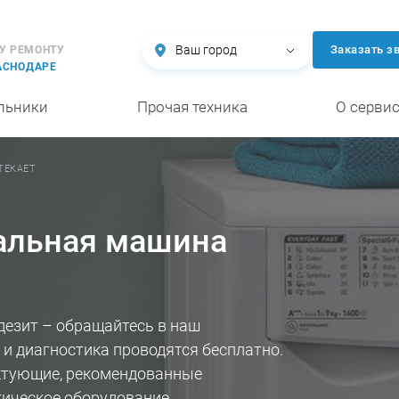
Ваш город
Заказать з
У РЕМОНТУ
АСНОДАРЕ
льники
Прочая техника
О серви
ТЕКАЕТ
ральная машина
дезит – обращайтесь в наш
 и диагностика проводятся бесплатно.
ктующие, рекомендованные
ическое оборудование,