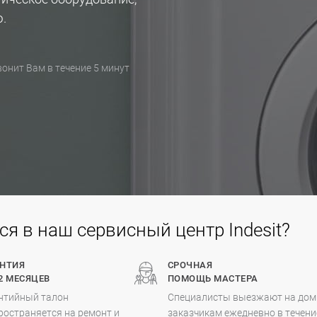
.
онит Вам в течение 5 минут
 в наш сервисный центр Indesit?
АНТИЯ
СРОЧНАЯ
2 МЕСЯЦЕВ
ПОМОЩЬ МАСТЕРА
нтийный талон
Специалисты выезжают на дом
ространяется на ремонт и
заказчикам ежедневно в течени